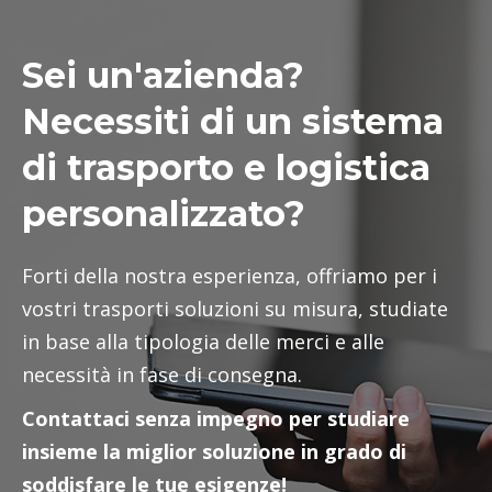
ritiro bancali acilia
spedizione ADR pomezia
Sei un'azienda?
spedizione ADR roma sud
Necessiti di un sistema
spedizione ADR santa palomba
spedizione ADR castelli romani
di trasporto e logistica
spedizione ADR ardea
spedizione ADR aprilia
personalizzato?
spedizione ADR pomezia
spedizione ADR fiumicino
Forti della nostra esperienza, offriamo per i
spedizione ADR acilia
vostri trasporti soluzioni su misura, studiate
trasporto ADR pomezia
in base alla tipologia delle merci e alle
trasporto ADR roma sud
trasporto ADR santa palomba
necessità in fase di consegna.
trasporto ADR castelli romani
Contattaci senza impegno per studiare
trasporto ADR ardea
insieme la miglior soluzione in grado di
trasporto ADR aprilia
soddisfare le tue esigenze!
trasporto ADR pomezia