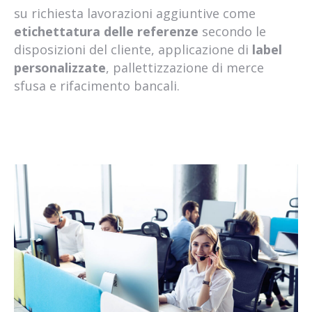
spedizione merci roma sud
su richiesta lavorazioni aggiuntive come
spedizione merci santa palomba
etichettatura delle referenze
secondo le
spedizione merci castelli romani
disposizioni del cliente, applicazione di
label
spedizione merci ardea
personalizzate
, pallettizzazione di merce
spedizione merci aprilia
sfusa e rifacimento bancali.
spedizione merci pomezia
spedizione merci fiumicino
spedizione merci acilia
spedizione pallet pomezia
spedizione pallet roma sud
spedizione pallet santa palomba
spedizione pallet castelli romani
spedizione pallet ardea
spedizione pallet aprilia
spedizione pallet pomezia
spedizione pallet fiumicino
spedizione pallet acilia