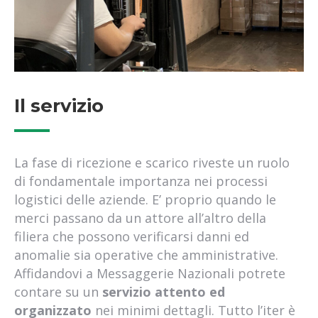
trasporto su pallet in italia
trasporti nazionali per aziende
trasporto estero per aziende
spedizione espresse per aziende
corriere espresso per aziende
servizi di logistica per aziende
Il servizio
gestione logistica per le aziende
ritiro merci per conto terzi
trasporto merci per conto terzi
La fase di ricezione e scarico riveste un ruolo
spedizioni ADR su pallet
di fondamentale importanza nei processi
spedizioni ADR su bancali
logistici delle aziende. E’ proprio quando le
spedizioni assicurate
merci passano da un attore all’altro della
spedizioni con assicurazione
filiera che possono verificarsi danni ed
pallex roma
anomalie sia operative che amministrative.
spedizione merci pericolose
Affidandovi a Messaggerie Nazionali potrete
spedizione materiali pericolosi
contare su un
servizio attento ed
trasporto su pallet in europa
organizzato
nei minimi dettagli. Tutto l’iter è