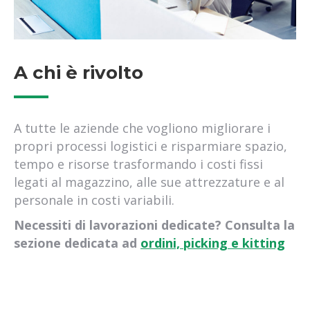
spedizione bancali pomezia
spedizione bancali roma sud
spedizione bancali santa palomba
spedizione bancali castelli romani
A chi è rivolto
spedizione bancali ardea
spedizione bancali aprilia
spedizione bancali pomezia
A tutte le aziende che vogliono migliorare i
spedizione bancali fiumicino
propri processi logistici e risparmiare spazio,
spedizione bancali acilia
tempo e risorse trasformando i costi fissi
ritiro merci pomezia
legati al magazzino, alle sue attrezzature e al
ritiro merci roma sud
personale in costi variabili.
ritiro merci santa palomba
ritiro merci castelli romani
Necessiti di lavorazioni dedicate? Consulta la
ritiro merci ardea
sezione dedicata ad
ordini, picking e kitting
ritiro merci aprilia
ritiro merci pomezia
ritiro merci fiumicino