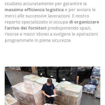
stoccaggio merce per aziende
studiato accuratamente per garantire la
deposito merci per aziende
massima efficienza logistica
e per avviare le
trasporti internazionali a carico completo
merci alle successive lavorazioni. Il nostro
trasporti internazionali a carico parziale
reparto specializzato si occupa
di organizzare
spedizione merci pesanti in italia
l’arrivo dei fornitori
predisponendo spazi,
spedizione merci pesanti in europa
risorse e mezzi idonei a svolgere le operazioni
spedizioni carichi completi
programmate in piena sicurezza.
spedizioni carichi parziali
trasporto merci pesanti in italia
trasporto merci pesanti in europa
stoccaggio bancali roma
deposito bancali roma
deposito merci roma
trasporto full truck
full truck load
spedire pallet
logistica pomezia
logistica roma sud